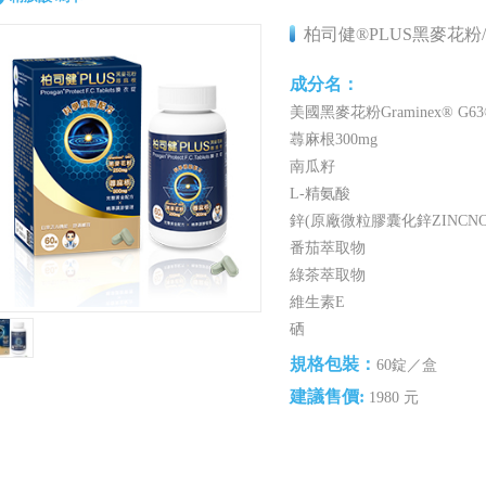
柏司健®PLUS黑麥花粉
成分名：
美國黑麥花粉Graminex® G63
蕁麻根300mg
南瓜籽
L-精氨酸
鋅(原廠微粒膠囊化鋅ZINCNO
番茄萃取物
綠茶萃取物
維生素E
硒
規格包裝：
60錠／盒
建議售價:
1980 元