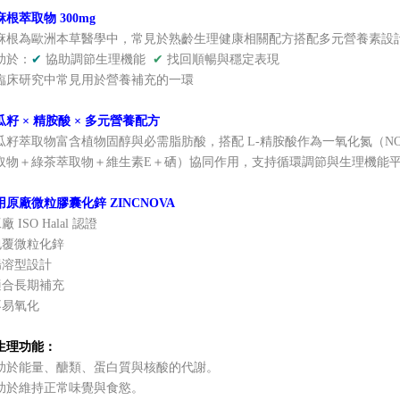
麻根萃取物 300mg
麻根為歐洲本草醫學中，常見於熟齡生理健康相關配方搭配多元營養素設
助於：
✔
協助調節生理機能
✔
找回順暢與穩定表現
臨床研究中常見用於營養補充的一環
瓜籽 × 精胺酸 × 多元營養配方
瓜籽萃取物富含植物固醇與必需脂肪酸，搭配 L-精胺酸作為一氧化氮（
取物＋綠茶萃取物＋維生素E＋硒）協同作用，支持循環調節與生理機能
用原廠微粒膠囊化鋅 ZINCNOVA
工廠 ISO Halal 認證
 包覆微粒化鋅
 腸溶型設計
 適合長期補充
 不易氧化
生理功能：
助於能量、醣類、蛋白質與核酸的代謝。
助於維持正常味覺與食慾。