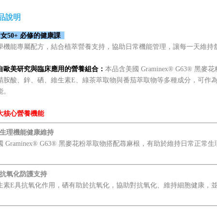
品說明
女50+ 必修的健康課
學機能專屬配方，結合植萃營養支持，協助日常機能管理，讓每一天維持
自歐美研究與臨床應用的營養組合：
本品含
美國
Graminex® G63
-精胺酸、鋅、硒、維生素E、綠茶萃取物與番茄萃取物
等多種成分，可作
能。
大核心營養機能
️⃣ 生理機能健康維持
國 Graminex® G63® 黑麥花粉萃取物搭配蕁麻根，有助於維持日常
。
️⃣ 抗氧化防護支持
生素E具抗氧化作用，硒有助於抗氧化，協助對抗氧化、維持細胞健康，
。