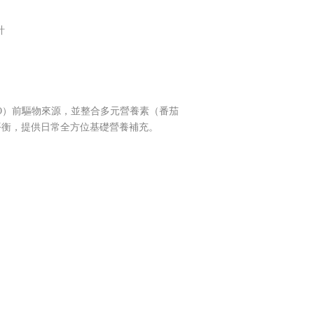
計
NO）前驅物來源，並整合多元營養素（番茄
平衡，提供日常全方位基礎營養補充。