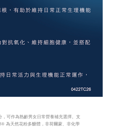
分，可作為熟齡男女日常營養補充選擇。支
63® 為天然花粉多醣體，非荷爾蒙、非化學