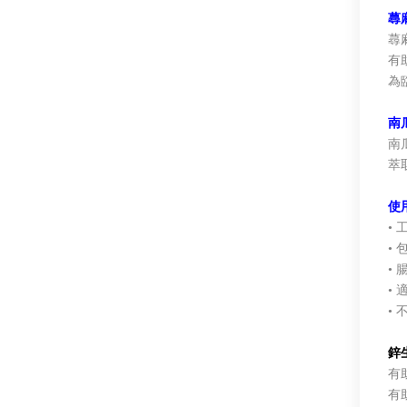
蕁
蕁
有
為
南
南
萃
使
• 
•
•
•
•
鋅
有
有