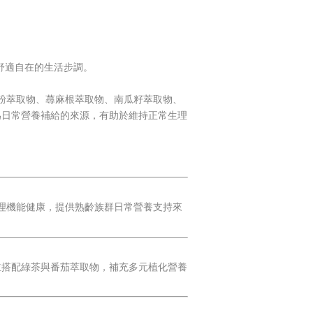
舒適自在的生活步調。
® 黑麥花粉萃取物、蕁麻根萃取物、南瓜籽萃取物、
為日常營養補給的來源，有助於維持正常生理
正常生理機能健康，提供熟齡族群日常營養支持來
並搭配綠茶與番茄萃取物，補充多元植化營養