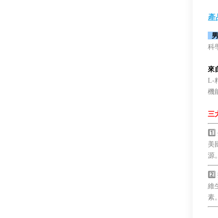
產
男
科
來
L
機
三
1
美
源
2
維
素