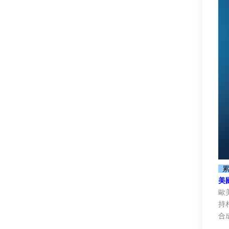
累
美國
歐
持
合