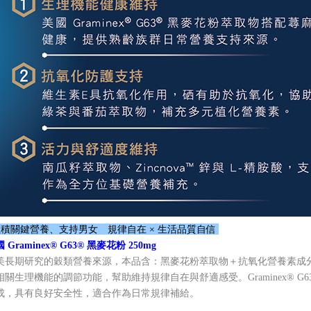
積關鍵營養、支持男女 規律自在 × 生活品質自信
 Graminex® G63® 黑麥花粉 250mg
美長期研究的穀類營養來源，本品含：黑麥花粉萃取物＋抗氧化營養素成
相關生理機能的調節功能，幫助維持規律自在與舒適感受。Graminex® G
成，具有良好安全性，適合作為日常規律補給。