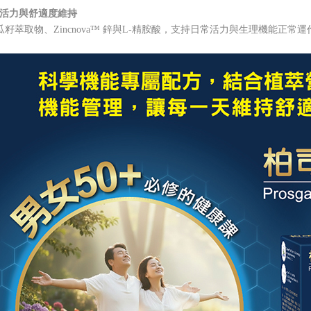
️⃣ 活力與舒適度維持
瓜籽萃取物、Zincnova™ 鋅與L-精胺酸，支持日常活力與生理機能正