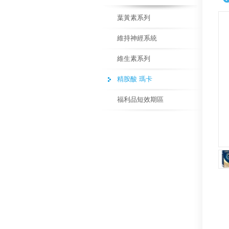
葉黃素系列
維持神經系統
維生素系列
精胺酸 瑪卡
福利品短效期區