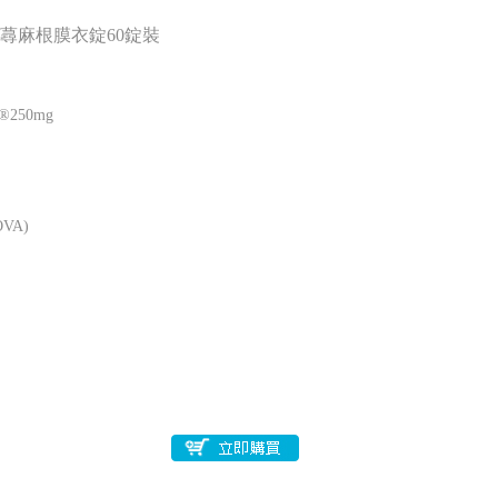
/蕁麻根膜衣錠60錠裝
®250mg
VA)