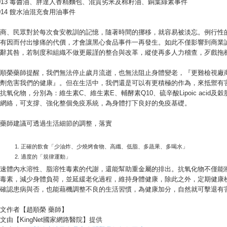
013 毒醬油、胖達人香精麵包、混質劣米及棉籽油、銅葉綠素事件
014 餿水油混充食用油事件
商、民眾對於每次食安教訓的記憶，隨著時間的挪移，就容易被淡忘。例行性
有因而付出慘痛的代價，才會讓黑心食品事件一再發生。如此不僅影響到商業
辭其咎，若制度和組織不做更嚴謹的整合與改革，縱使再多人力稽查，歹戲拖
順榮藥師提醒，我們無法停止歲月流逝，也無法阻止身體變老，『更難檢視廠
劑危害我們的健康』。但在生活中，我們還是可以有更積極的作為，來抵禦有
抗氧化物，分別為：維生素C、維生素E、輔酵素Q10、硫辛酸Lipoic aci
網絡，可支撐、強化整個免疫系統，為身體打下良好的免疫基礎。
藥師建議可透過生活細節的調整，落實
正確的飲食「少油炸、少燒烤食物、高纖、低脂、多蔬果、多喝水」
適度的「規律運動」
速體內水溶性、脂溶性毒素的代謝，還能幫助重金屬的排出。抗氧化物不僅能
毒素，減少身體負荷，並延緩老化過程，維持身體健康，除此之外，定期健康
確認患病與否，也能藉機調整不良的生活習慣，為健康加分，自然就可擊退有
文作者【趙順榮 藥師】
文由【KingNet國家網路醫院】提供