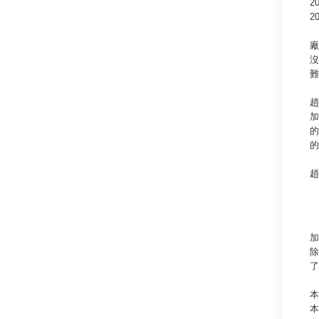
2
2
廠
沒
難
趙
加
的
的
趙
加
除
了
本
本