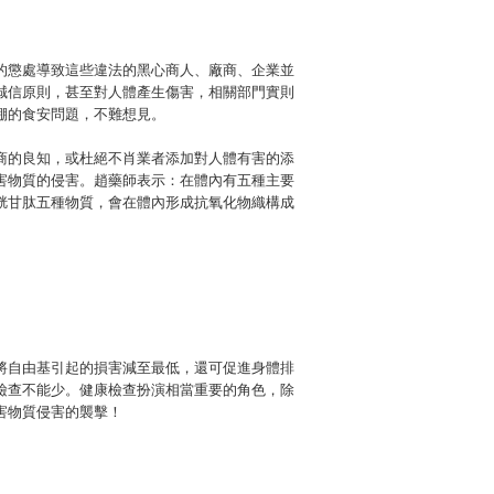
的懲處導致這些違法的黑心商人、廠商、企業並
誠信原則，甚至對人體產生傷害，相關部門實則
棚的食安問題，不難想見。
商的良知，或杜絕不肖業者添加對人體有害的添
害物質的侵害。趙藥師表示：在體內有五種主要
d及穀胱甘肽五種物質，會在體內形成抗氧化物織構成
將自由基引起的損害減至最低，還可促進身體排
檢查不能少。健康檢查扮演相當重要的角色，除
害物質侵害的襲擊！