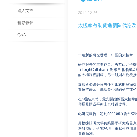
達人文章
2014-12-26
精彩影音
太極拳有助促進新陳代謝及
Q&A
一項新的研究發現，中國的太極拳，
研究報告的主要作者、教堂山北卡羅萊納大學醫學院
（LeighCallahan）對來自
的太極課程訓練，另一組則在稍後接
參加者必須是罹患任何形式的關節炎
賈拉罕表示，無論是否能夠站立或坐
在8週結束時，最先開始練習太極拳
伸展肢體或平衡上也獲得改善。
此研究報告，將於991109在喬治亞州亞
另根據陽明大學傳統醫學研究所呂萬
為對照組。研究發現，由脈搏波測量
運作順利。