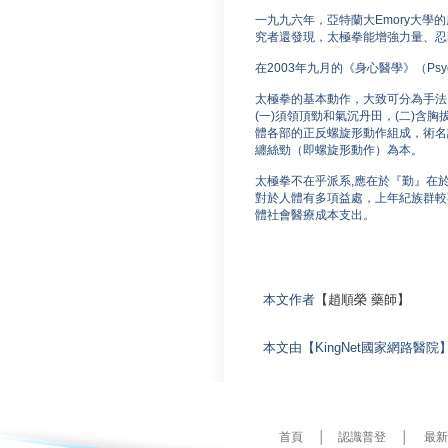
一九九六年，亞特蘭大Emory大學的
究者還發現，太極拳能增強力量、忍
在2003年九月的《身心醫學》（Psy
太極拳的基本動作，大致可分為手法
(一)須領頂勁和氣沉丹田，(二)含
體各部的正反螺旋形動作組成，術名
纏絲勁（即螺旋形動作）為本。
太極拳不在乎派系,應在於『勤』在
對於人體有多項益處，上年紀族群較
體社會醫療成本支出。
本文作者
【
趙順榮
藥師
】
本文由【KingNet國家網路醫院
首頁
│
認識普登
│
最新