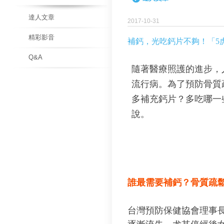
達人文章
2017-10-31
精彩影音
補鈣，光吃鈣片不夠！「5
Q&A
隨著醫療照護的進步，
流行病。為了預防骨質
多補充鈣片？多吃哪一
說。
誰最需要補鈣？骨質疏
台灣預防保健協會理事