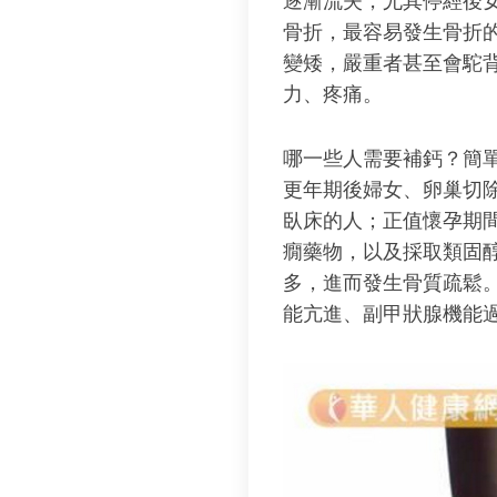
逐漸流失，尤其停經後
骨折，最容易發生骨折
變矮，嚴重者甚至會駝
力、疼痛。
哪一些人需要補鈣？簡
更年期後婦女、卵巢切
臥床的人；正值懷孕期
癇藥物，以及採取類固
多，進而發生骨質疏鬆
能亢進、副甲狀腺機能