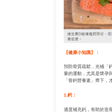
【健康小知識】：
預防骨質疏鬆，光補「
量的運動，尤其是懷孕
「骨鈣營養素」齊下，
1.鈣：
適度補充鈣，有助於造