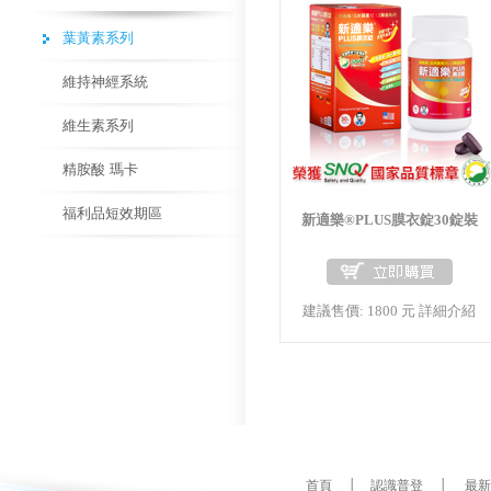
葉黃素系列
維持神經系統
維生素系列
精胺酸 瑪卡
福利品短效期區
新適樂®PLUS膜衣錠30錠裝
建議售價: 1800 元
詳細介紹
首頁
│
認識普登
│
最新