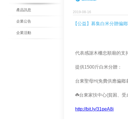
產品訊息
2019-08-16
企業公告
【公益】募集白米分贈偏鄕
企業活動
代表感謝木柵忠順廟的支持
提供1500斤白米分贈：
台東聖母H(免費供應偏鄕
☘️台東家扶中心(貧困、
http://bit.ly/31peA8i